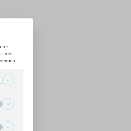
erer
unseren
 kommen.