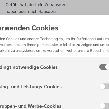
Gefühl hat, dort ein Zuhause zu
haben oder nach Hause zu
kommen, sobald man die
Kirchengemeinde besucht, dann
erwenden Cookies
haben wir unser Ziel erreicht.
Natürlich ist uns bewusst, dass
en Cookies und andere Technologien, um Ihr Surferlebnis auf uns
verbessern, um Ihnen personalisierte Inhalte zu zeigen und um 
geistliches Zuhause nicht nur in
rkehr zu analysieren, um zu verstehen, woher unsere Besucher
der Kirche stattfinden darf. Es
muss Teil des Familienlebens und
des täglichen Lebens jedes
dingt notwendige Cookies
Einzelnen sein. Als
Kirchengemeinde wollen wir dazu
king- und Leistungs-Cookies
Anstoß geben und Vorbild sein.
gruppen- und Werbe-Cookies