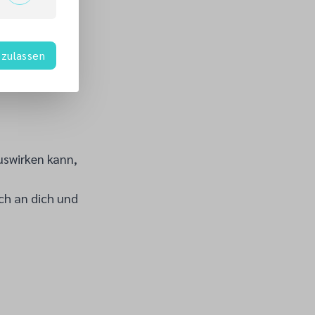
zulassen
uswirken kann,
ch an dich und