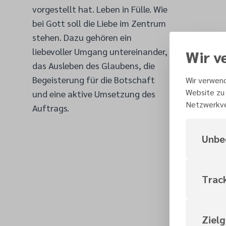
vorgestellt hat. Leben in Fülle. Wie
bei Gott soll die Liebe im Zentrum
stehen. Dazu gehören ein
liebevoller Umgang untereinander,
Wir v
das Ausleben des Glaubens, die
Begeisterung für die Botschaft
Wir verwend
Website zu 
und eine aktive Umsetzung des
Netzwerkve
Auftrags.
Unbe
Trac
Ziel